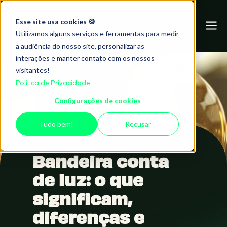
Esse site usa cookies 🍪
Utilizamos alguns serviços e ferramentas para medir
a audiência do nosso site, personalizar as
interações e manter contato com os nossos
visitantes!
Política de Privacidade
Configurações de cookies
Tudo bem!
Recusar
Ultima atualização:
Dezembro 8, 2022
Bandeira conta
de luz: o que
significam,
diferenças e