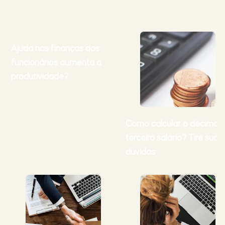
Ajuda nas finanças dos
funcionários aumenta a
produtividade?
Como calcular o décimo
terceiro salário? Tire suas
dúvidas