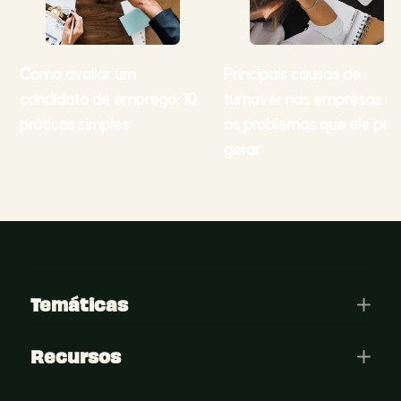
Como avaliar um
Principais causas de
candidato de emprego: 10
turnover nas empresas e
práticas simples
os problemas que ele po
gerar
Temáticas
Recursos